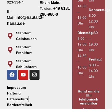
Uhr
Uhr
923-334-4
Rhein-Main:
14.30
+49 6181
Telefon:
Donnerstag:
E-
–
296-960-0
8.00 –
info@hautarzt-
18.00
Mail:
12.00
Uhr
hanau.de
Uhr
Dienstag:
14.30
Standort
8.00 –
–
Gelnhausen
12.00
19.00
Standort
Uhr
Uhr
Frankfurt
14.30
Freitag:
Standort
–
8.00 –
Schlüchtern
18.00
14.00
Uhr
Uhr
Impressum
Rund um die
Haftung
Uhr
Datenschutz
telefonisch
erreichbar
Barrierefreiheit
Unsere