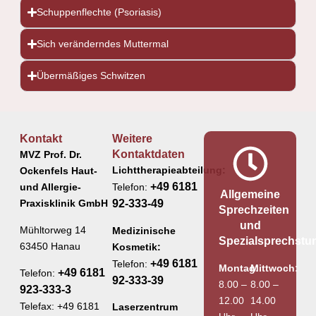
Schuppenflechte (Psoriasis)
Sich veränderndes Muttermal
Übermäßiges Schwitzen
Kontakt
Weitere
Kontaktdaten
MVZ Prof. Dr.
Lichttherapieabteilung:
Ockenfels Haut-
+49 6181
und Allergie-
Telefon:
Allgemeine
Praxisklinik GmbH
92-333-49
Sprechzeiten
und
Mühltorweg 14
Medizinische
Spezialsprechstu
63450 Hanau
Kosmetik:
+49 6181
Telefon:
Montag:
Mittwoch:
+49 6181
Telefon:
92-333-39
8.00 –
8.00 –
923-333-3
12.00
14.00
Telefax: +49 6181
Laserzentrum