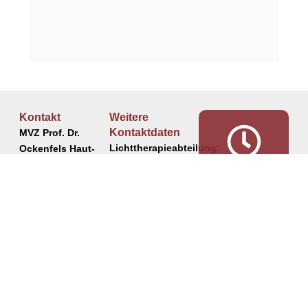
Kontakt
Weitere
Kontaktdaten
MVZ Prof. Dr.
Lichttherapieabteilung:
Ockenfels Haut-
+49 6181
und Allergie-
Telefon:
Allgemeine
Praxisklinik GmbH
92-333-49
Sprechzeiten
und
Mühltorweg 14
Medizinische
Spezialsprechstu
63450 Hanau
Kosmetik:
+49 6181
Telefon:
Montag:
Mittwoch:
+49 6181
Telefon:
92-333-39
8.00 –
8.00 –
923-333-3
12.00
14.00
Telefax: +49 6181
Laserzentrum
Uhr
Uhr
923-334-4
Rhein-Main:
14.30