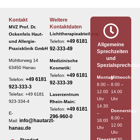
Kontakt
Weitere
Kontaktdaten
MVZ Prof. Dr.
Lichttherapieabteilung:
Ockenfels Haut-
+49 6181
und Allergie-
Telefon:
Allgemeine
Praxisklinik GmbH
92-333-49
Sprechzeiten
und
Mühltorweg 14
Medizinische
Spezialsprechstu
63450 Hanau
Kosmetik:
+49 6181
Telefon:
Montag:
Mittwoch:
+49 6181
Telefon:
92-333-39
8.00 –
8.00 –
923-333-3
12.00
14.00
Telefax: +49 6181
Laserzentrum
Uhr
Uhr
923-334-4
Rhein-Main:
14.30
+49 6181
Telefon:
Donnerstag:
E-
–
296-960-0
8.00 –
info@hautarzt-
18.00
Mail:
12.00
Uhr
hanau.de
Uhr
Dienstag:
14.30
Standort