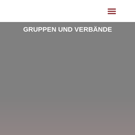
content
Ästhetik- und Lasermedizin
Hautklinik Klinikum
GRUPPEN UND VERBÄNDE