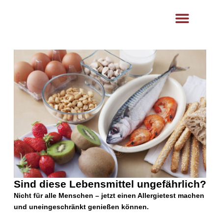
content
Ästhetik- und Lasermedizin
Hautklinik Klinikum
Sind diese Lebensmittel ungefährlich?
Nicht für alle Menschen – jetzt einen Allergietest machen
und uneingeschränkt genießen können.