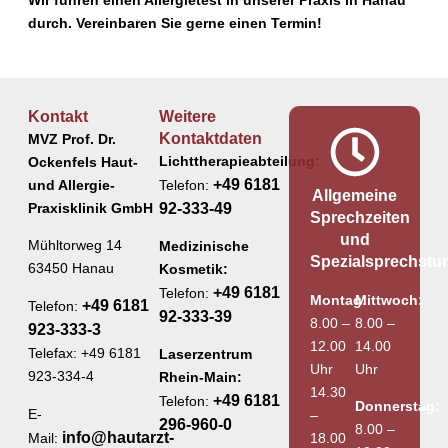
Wir führen einen Allergietest in unserer Praxis in Hanau
durch. Vereinbaren Sie gerne einen Termin!
Kontakt
Weitere
Kontaktdaten
MVZ Prof. Dr.
Lichttherapieabteilung:
Ockenfels Haut-
+49 6181
und Allergie-
Telefon:
Allgemeine
Praxisklinik GmbH
92-333-49
Sprechzeiten
und
Mühltorweg 14
Medizinische
Spezialsprechstu
63450 Hanau
Kosmetik:
+49 6181
Telefon:
Montag:
Mittwoch:
+49 6181
Telefon:
92-333-39
8.00 –
8.00 –
923-333-3
12.00
14.00
Telefax: +49 6181
Laserzentrum
Uhr
Uhr
923-334-4
Rhein-Main:
14.30
+49 6181
Telefon:
Donnerstag:
E-
–
296-960-0
8.00 –
info@hautarzt-
18.00
Mail: