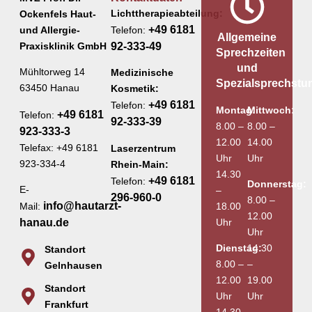
Lichttherapieabteilung:
Ockenfels Haut-
+49 6181
und Allergie-
Telefon:
Allgemeine
Praxisklinik GmbH
92-333-49
Sprechzeiten
und
Mühltorweg 14
Medizinische
Spezialsprechstu
63450 Hanau
Kosmetik:
+49 6181
Telefon:
Montag:
Mittwoch:
+49 6181
Telefon:
92-333-39
8.00 –
8.00 –
923-333-3
12.00
14.00
Telefax: +49 6181
Laserzentrum
Uhr
Uhr
923-334-4
Rhein-Main:
14.30
+49 6181
Telefon:
Donnerstag:
E-
–
296-960-0
8.00 –
info@hautarzt-
18.00
Mail:
12.00
Uhr
hanau.de
Uhr
Dienstag:
14.30
Standort
8.00 –
–
Gelnhausen
12.00
19.00
Standort
Uhr
Uhr
Frankfurt