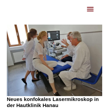
content
Ästhetik- und Lasermedizin
Hautklinik Klinikum
Neues konfokales Lasermikroskop in
der Hautklinik Hanau