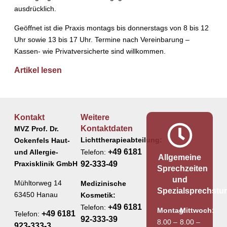
ausdrücklich.
Geöffnet ist die Praxis montags bis donnerstags von 8 bis 12
Uhr sowie 13 bis 17 Uhr. Termine nach Vereinbarung –
Kassen- wie Privatversicherte sind willkommen.
Artikel lesen
Kontakt
Weitere
Kontaktdaten
MVZ Prof. Dr.
Lichttherapieabteilung:
Ockenfels Haut-
+49 6181
und Allergie-
Telefon:
Allgemeine
Praxisklinik GmbH
92-333-49
Sprechzeiten
und
Mühltorweg 14
Medizinische
Spezialsprechstu
63450 Hanau
Kosmetik:
+49 6181
Telefon:
Montag:
Mittwoch:
+49 6181
Telefon:
92-333-39
8.00 –
8.00 –
923-333-3