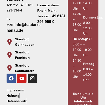
12.00
14.00
Telefax: +49 6181
Laserzentrum
Uhr
Uhr
923-334-4
Rhein-Main:
14.30
+49 6181
Telefon:
Donnerstag:
E-
–
296-960-0
8.00 –
info@hautarzt-
18.00
Mail:
12.00
Uhr
hanau.de
Uhr
Dienstag:
14.30
Standort
8.00 –
–
Gelnhausen
12.00
19.00
Standort
Uhr
Uhr
Frankfurt
14.30
Freitag:
Standort
–
8.00 –
Schlüchtern
18.00
14.00
Uhr
Uhr
Impressum
Rund um die
Haftung
Uhr
Datenschutz
telefonisch
erreichbar