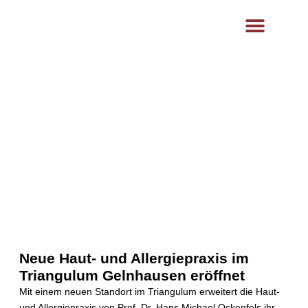
content
Ästhetik- und Lasermedizin
Hautklinik Klinikum
Neue Haut- und Allergiepraxis im
Triangulum Gelnhausen eröffnet
Mit einem neuen Standort im Triangulum erweitert die Haut-
und Allergiepraxis von Prof. Dr. Hans Michael Ockenfels ihr