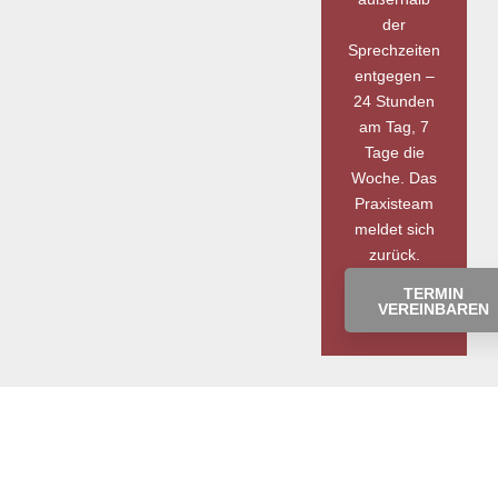
der
Sprechzeiten
entgegen –
24 Stunden
am Tag, 7
Tage die
Woche. Das
Praxisteam
meldet sich
zurück.
TERMIN
VEREINBAREN