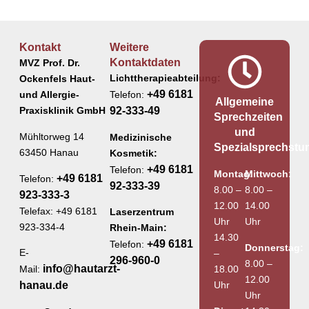
Kontakt
Weitere
Kontaktdaten
MVZ Prof. Dr.
Lichttherapieabteilung:
Ockenfels Haut-
+49 6181
und Allergie-
Telefon:
Allgemeine
Praxisklinik GmbH
92-333-49
Sprechzeiten
und
Mühltorweg 14
Medizinische
Spezialsprechstu
63450 Hanau
Kosmetik:
+49 6181
Telefon:
Montag:
Mittwoch:
+49 6181
Telefon:
92-333-39
8.00 –
8.00 –
923-333-3
12.00
14.00
Telefax: +49 6181
Laserzentrum
Uhr
Uhr
923-334-4
Rhein-Main:
14.30
+49 6181
Telefon:
Donnerstag:
E-
–
296-960-0
8.00 –
info@hautarzt-
18.00
Mail:
12.00
Uhr
hanau.de
Uhr