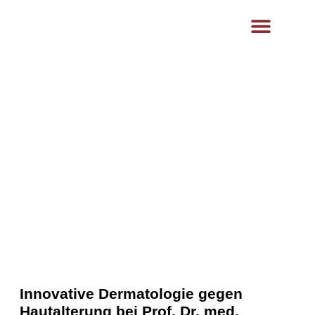
content
Ästhetik- und Lasermedizin
Hautklinik Klinikum
Innovative Dermatologie gegen
Hautalterung bei Prof. Dr. med.