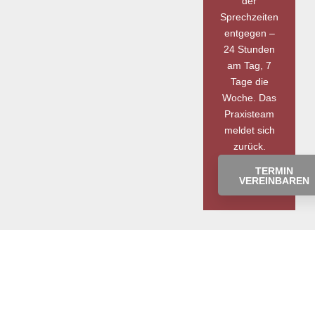
der
Sprechzeiten
entgegen –
24 Stunden
am Tag, 7
Tage die
Woche. Das
Praxisteam
meldet sich
zurück.
TERMIN
VEREINBAREN