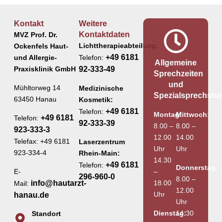
Kontakt
Weitere
Kontaktdaten
MVZ Prof. Dr.
Lichttherapieabteilung:
Ockenfels Haut-
+49 6181
und Allergie-
Telefon:
Allgemeine
Praxisklinik GmbH
92-333-49
Sprechzeiten
und
Mühltorweg 14
Medizinische
Spezialsprechstu
63450 Hanau
Kosmetik:
+49 6181
Telefon:
Montag:
Mittwoch:
+49 6181
Telefon:
92-333-39
8.00 –
8.00 –
923-333-3
12.00
14.00
Telefax: +49 6181
Laserzentrum
Uhr
Uhr
923-334-4
Rhein-Main:
14.30
+49 6181
Telefon:
Donnerstag:
E-
–
296-960-0
8.00 –
info@hautarzt-
18.00
Mail:
12.00
Uhr
hanau.de
Uhr
Dienstag:
14.30
Standort