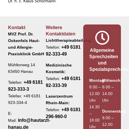
Dr. h. c. Klaus Schormann.
Kontakt
Weitere
Kontaktdaten
MVZ Prof. Dr.
Lichttherapieabteilung:
Ockenfels Haut-
+49 6181
und Allergie-
Telefon:
Allgemeine
Praxisklinik GmbH
92-333-49
Sprechzeiten
und
Mühltorweg 14
Medizinische
Spezialsprechstu
63450 Hanau
Kosmetik:
+49 6181
Telefon:
Montag:
Mittwoch:
+49 6181
Telefon:
92-333-39
8.00 –
8.00 –
923-333-3
12.00
14.00
Telefax: +49 6181
Laserzentrum
Uhr
Uhr
923-334-4
Rhein-Main:
14.30
+49 6181
Telefon:
Donnerstag:
E-
–
296-960-0
8.00 –
info@hautarzt-
18.00
Mail:
12.00
Uhr
hanau.de